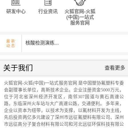
火狐官网-火狐(中
研发中心
行业资讯
火狐官网-火狐
国)一站式服务官网
(中国)一站式
服务官网
火狐官网-火狐(中
国)一站式服务官网
最 新
核酸检测演练...
动 态
国庆升旗仪式...
关于我们
查看更多
省发改委领导来我公司调研走访...
火狐官网-火狐(中国)一站式服务官网 是中国塑协氟塑料专委
会副理事长单位，高新技术企业。企业注册资金5000万元，
交通运输行业标准《桥梁支座用高分子材料
位于河北省深州经济开发区，南邻307国道与黄石高速公
路，东临深州火车站与大广高速公路，交通便利。 多年来，
企业以资本为纽带，以技术为支撑，以氟材料开发为主线，
滑板》 送审稿审查会在京召开...
先后投资两亿多元建设了深州市远征氟塑料有限公司、深州
市远征高分子复合材料有限公司和河北远征环保科技有限公