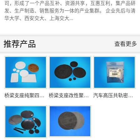
河北省科学院与远征环保科技有限公司能源
司，形成了一个产品互补、资源共享，互惠互利，集产品研
发、生产制造、销售服务为一体的产业集群。 企业先后与清
华大学、西安交大、上海交大...
与环境新材料成果转化基地签约暨揭牌仪
式...
推荐产品
查看更多
氟塑料行业兴氟沙龙...
组织客户体验深州蜜桃采摘...
衡水市委书记新项目开发参观...
桥梁支座纯聚四氟乙烯滑板
桥梁支座改性聚四氟乙烯滑板
汽车高压共轨密封圈
消防小组训练...
衡水安全局长参观...